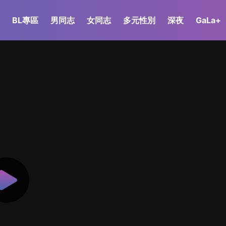
BL專區
男同志
女同志
多元性別
深夜
GaLa+