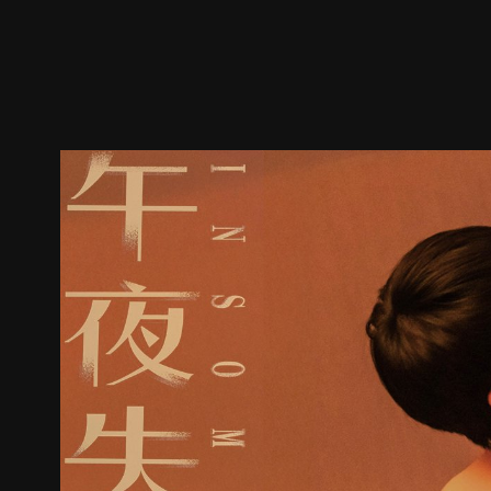
預告
劇照
推薦影片
劇情介紹