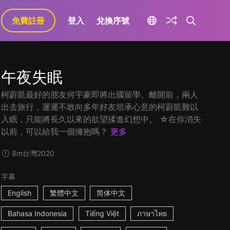
免費註冊
登入
兌換序號
午夜失眠
柯蔚凱最好的朋友何宇豪即將出國留學。離開前，兩人
出去旅行，遲遲不敢向多年好友坦承心意的柯蔚凱難以
入眠，只能將長久以來的欲望揉進幻想中。 ☆在你消失
以前，可以給我一個擁抱嗎？
更多
8m
台灣
2020
字幕
English
繁體中文
简体中文
Bahasa Indonesia
Tiếng Việt
ภาษาไทย