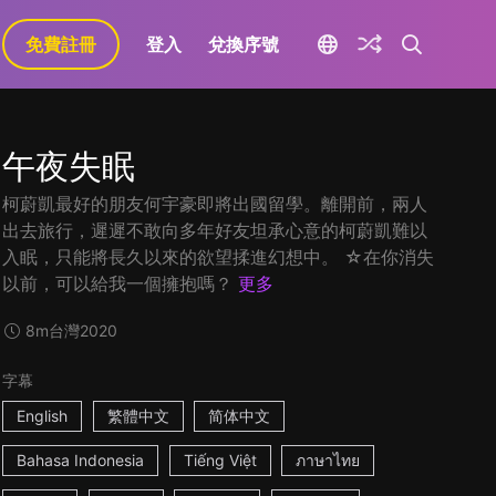
免費註冊
登入
兌換序號
午夜失眠
柯蔚凱最好的朋友何宇豪即將出國留學。離開前，兩人
出去旅行，遲遲不敢向多年好友坦承心意的柯蔚凱難以
入眠，只能將長久以來的欲望揉進幻想中。 ☆在你消失
以前，可以給我一個擁抱嗎？
更多
8m
台灣
2020
字幕
English
繁體中文
简体中文
Bahasa Indonesia
Tiếng Việt
ภาษาไทย