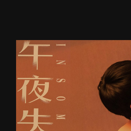
預告
劇照
推薦影片
劇情介紹