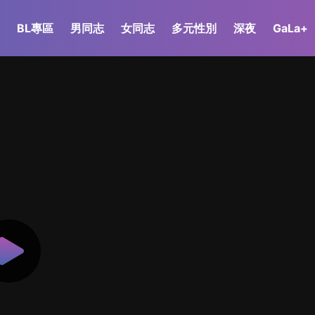
BL專區
男同志
女同志
多元性別
深夜
GaLa+