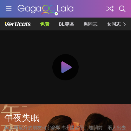
免費
BL專區
男同志
女同志
午夜失眠
柯蔚凱最好的朋友何宇豪即將出國留學。離開前，兩人出去