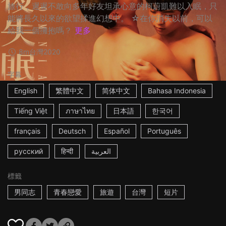
旅行，遲遲不敢向多年好友坦承心意的柯蔚凱難以入眠，只
能將長久以來的欲望揉進幻想中。 ☆在你消失以前，可以
給我一個擁抱嗎？
更多
8m
台灣
2020
字幕
English
繁體中文
简体中文
Bahasa Indonesia
Tiếng Việt
ภาษาไทย
日本語
한국어
français
Deutsch
Español
Português
русский
हिन्दी
العربية
標籤
男同志
青春戀愛
旅遊
台灣
短片