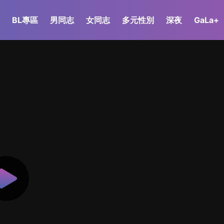
BL專區
男同志
女同志
多元性別
深夜
GaLa+