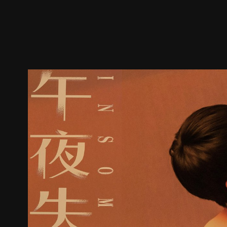
預告
劇照
推薦影片
劇情介紹