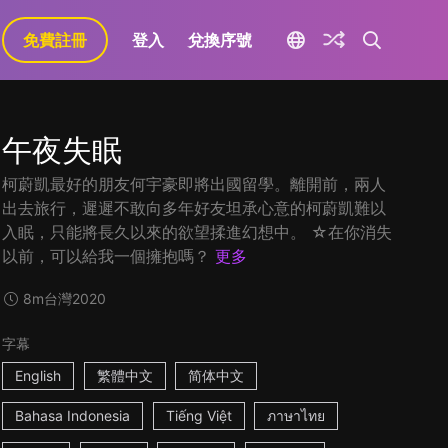
免費註冊
登入
兌換序號
午夜失眠
柯蔚凱最好的朋友何宇豪即將出國留學。離開前，兩人
出去旅行，遲遲不敢向多年好友坦承心意的柯蔚凱難以
入眠，只能將長久以來的欲望揉進幻想中。 ☆在你消失
以前，可以給我一個擁抱嗎？
更多
8m
台灣
2020
字幕
English
繁體中文
简体中文
Bahasa Indonesia
Tiếng Việt
ภาษาไทย