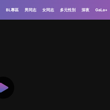
BL專區
男同志
女同志
多元性別
深夜
GaLa+