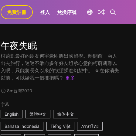
免費註冊
登入
兌換序號
午夜失眠
柯蔚凱最好的朋友何宇豪即將出國留學。離開前，兩人
出去旅行，遲遲不敢向多年好友坦承心意的柯蔚凱難以
入眠，只能將長久以來的欲望揉進幻想中。 ☆在你消失
以前，可以給我一個擁抱嗎？
更多
8m
台灣
2020
字幕
English
繁體中文
简体中文
Bahasa Indonesia
Tiếng Việt
ภาษาไทย