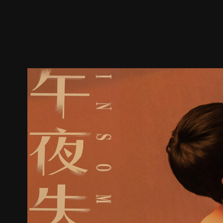
預告
劇照
推薦影片
劇情介紹