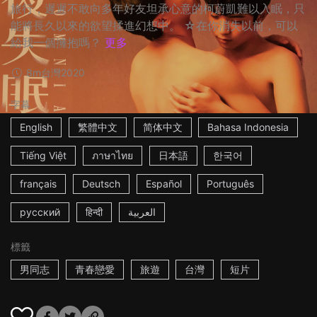
旅行，遲遲不敢向多年好友坦承心意的柯蔚凱難以入眠，只
能將長久以來的欲望揉進幻想中。 ☆在你消失以前，可以
給我一個擁抱嗎？
更多
8m
台灣
2020
字幕
English
繁體中文
简体中文
Bahasa Indonesia
Tiếng Việt
ภาษาไทย
日本語
한국어
français
Deutsch
Español
Português
русский
हिन्दी
العربية
標籤
男同志
青春戀愛
旅遊
台灣
短片