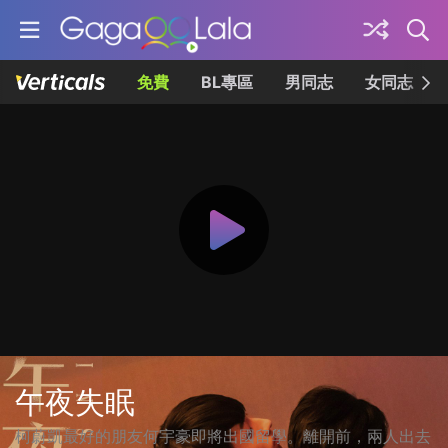
免費
BL專區
男同志
女同志
午夜失眠
柯蔚凱最好的朋友何宇豪即將出國留學。離開前，兩人出去