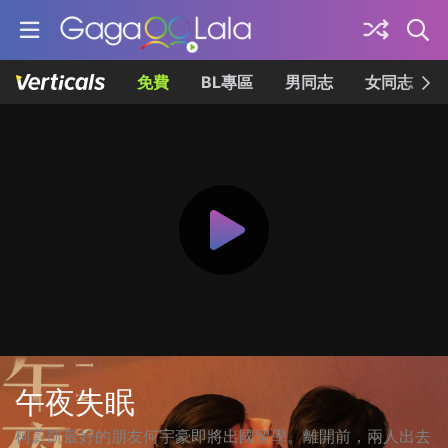
免費
BL專區
男同志
女同志
午夜失眠
柯蔚凱最好的朋友何宇豪即將出國留學。離開前，兩人出去