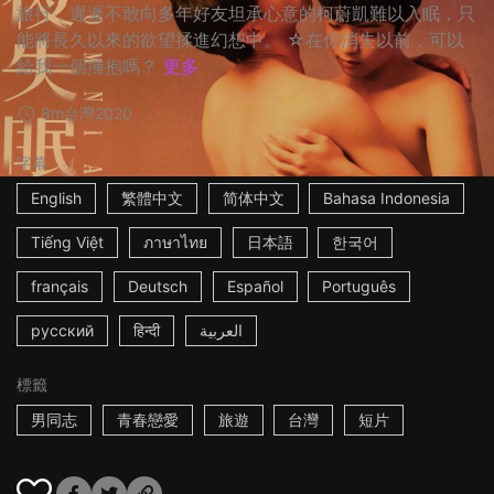
旅行，遲遲不敢向多年好友坦承心意的柯蔚凱難以入眠，只
能將長久以來的欲望揉進幻想中。 ☆在你消失以前，可以
給我一個擁抱嗎？
更多
8m
台灣
2020
字幕
English
繁體中文
简体中文
Bahasa Indonesia
Tiếng Việt
ภาษาไทย
日本語
한국어
français
Deutsch
Español
Português
русский
हिन्दी
العربية
標籤
男同志
青春戀愛
旅遊
台灣
短片