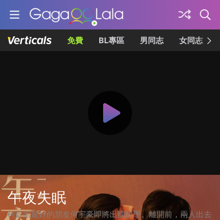
免費
BL專區
男同志
女同志
午夜失眠
柯蔚凱最好的朋友何宇豪即將出國留學。離開前，兩人出去