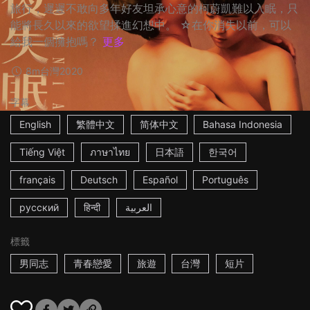
旅行，遲遲不敢向多年好友坦承心意的柯蔚凱難以入眠，只
能將長久以來的欲望揉進幻想中。 ☆在你消失以前，可以
給我一個擁抱嗎？
更多
8m
台灣
2020
字幕
English
繁體中文
简体中文
Bahasa Indonesia
Tiếng Việt
ภาษาไทย
日本語
한국어
français
Deutsch
Español
Português
русский
हिन्दी
العربية
標籤
男同志
青春戀愛
旅遊
台灣
短片