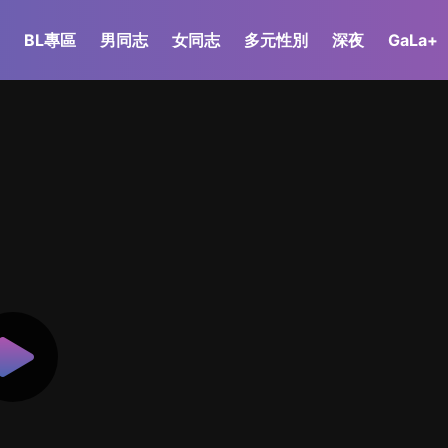
BL專區
男同志
女同志
多元性別
深夜
GaLa+