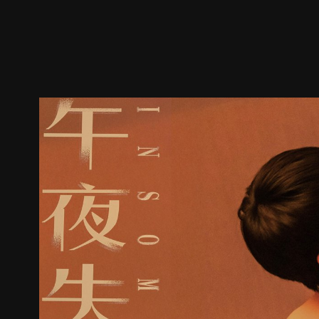
預告
劇照
推薦影片
劇情介紹