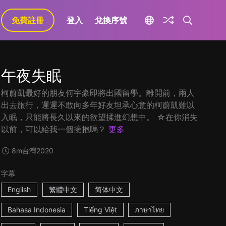
免費註冊
登入
兌換序號
午夜失眠
柯蔚凱最好的朋友何宇豪即將出國留學。離開前，兩人
出去旅行，遲遲不敢向多年好友坦承心意的柯蔚凱難以
入眠，只能將長久以來的欲望揉進幻想中。 ☆在你消失
以前，可以給我一個擁抱嗎？
更多
8m
台灣
2020
字幕
English
繁體中文
简体中文
Bahasa Indonesia
Tiếng Việt
ภาษาไทย