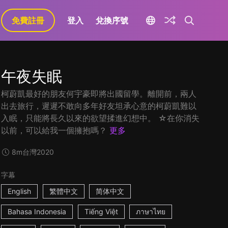
免費註冊
登入
兌換序號
午夜失眠
柯蔚凱最好的朋友何宇豪即將出國留學。離開前，兩人
出去旅行，遲遲不敢向多年好友坦承心意的柯蔚凱難以
入眠，只能將長久以來的欲望揉進幻想中。 ☆在你消失
以前，可以給我一個擁抱嗎？
更多
8m
台灣
2020
字幕
English
繁體中文
简体中文
Bahasa Indonesia
Tiếng Việt
ภาษาไทย