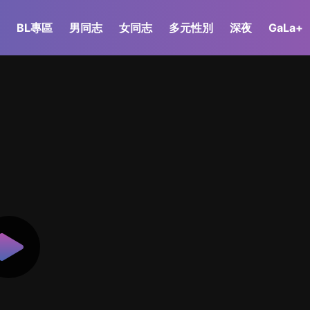
BL專區
男同志
女同志
多元性別
深夜
GaLa+