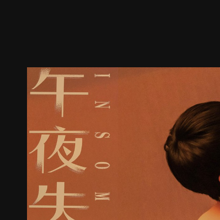
預告
劇照
推薦影片
劇情介紹