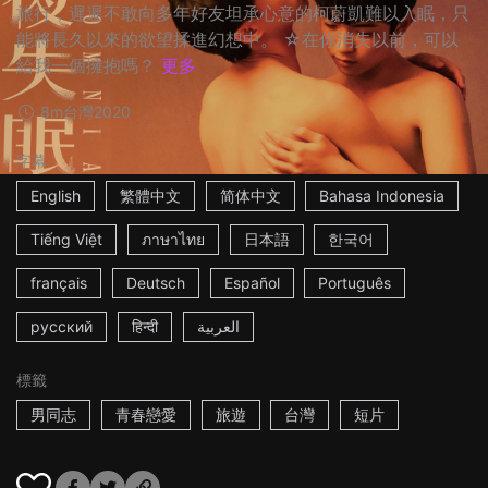
旅行，遲遲不敢向多年好友坦承心意的柯蔚凱難以入眠，只
能將長久以來的欲望揉進幻想中。 ☆在你消失以前，可以
給我一個擁抱嗎？
更多
8m
台灣
2020
字幕
English
繁體中文
简体中文
Bahasa Indonesia
Tiếng Việt
ภาษาไทย
日本語
한국어
français
Deutsch
Español
Português
русский
हिन्दी
العربية
標籤
男同志
青春戀愛
旅遊
台灣
短片