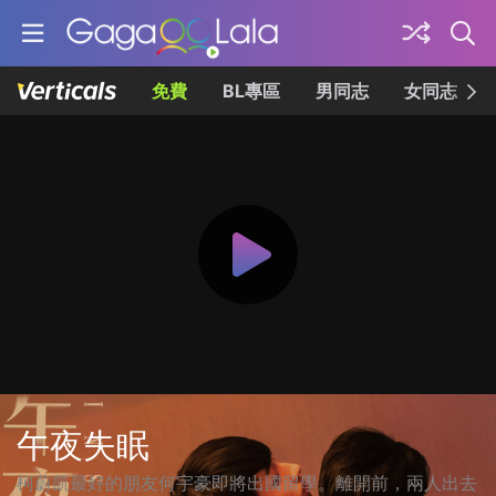
免費
BL專區
男同志
女同志
午夜失眠
柯蔚凱最好的朋友何宇豪即將出國留學。離開前，兩人出去