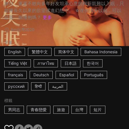
旅行，遲遲不敢向多年好友坦承心意的柯蔚凱難以入眠，只
能將長久以來的欲望揉進幻想中。 ☆在你消失以前，可以
給我一個擁抱嗎？
更多
8m
台灣
2020
字幕
English
繁體中文
简体中文
Bahasa Indonesia
Tiếng Việt
ภาษาไทย
日本語
한국어
français
Deutsch
Español
Português
русский
हिन्दी
العربية
標籤
男同志
青春戀愛
旅遊
台灣
短片