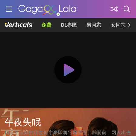
免費
BL專區
男同志
女同志
午夜失眠
柯蔚凱最好的朋友何宇豪即將出國留學。離開前，兩人出去