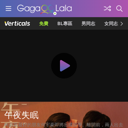
免費
BL專區
男同志
女同志
午夜失眠
柯蔚凱最好的朋友何宇豪即將出國留學。離開前，兩人出去