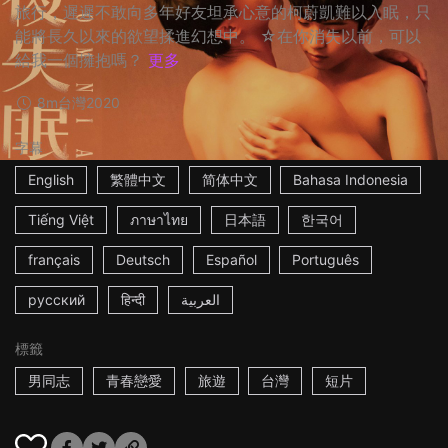
旅行，遲遲不敢向多年好友坦承心意的柯蔚凱難以入眠，只
能將長久以來的欲望揉進幻想中。 ☆在你消失以前，可以
給我一個擁抱嗎？
更多
8m
台灣
2020
字幕
English
繁體中文
简体中文
Bahasa Indonesia
Tiếng Việt
ภาษาไทย
日本語
한국어
français
Deutsch
Español
Português
русский
हिन्दी
العربية
標籤
男同志
青春戀愛
旅遊
台灣
短片