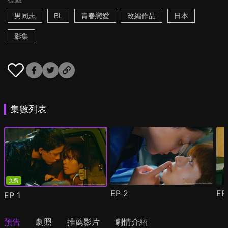
男同志
BL
青春戀愛
改編作品
日本
影集
集數列表
免費
EP
2
E
EP
1
預告
劇照
推薦影片
劇情介紹