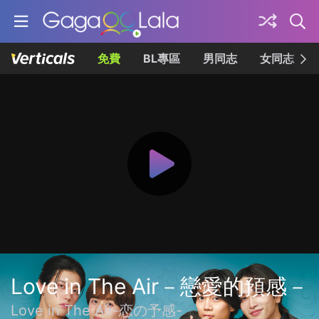
免費
BL專區
男同志
女同志
Love in The Air－戀愛的預感－
Love in The Air-恋の予感-