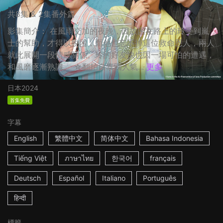
共8集 & 2集番外篇
影集簡介： 在風雨交加的夜晚，因故困在路上的玲受到嵐
士的幫助，才得以脫困，而他也忘不掉這位救命恩人，兩人
就此展開一段情感關係。玲的好友快也因一場可怕的遭遇，
和風磨逐漸熟識。 ☆翻拍自泰國人氣...
更多
日本
2024
首集免費
字幕
English
繁體中文
简体中文
Bahasa Indonesia
Tiếng Việt
ภาษาไทย
한국어
français
Deutsch
Español
Italiano
Português
हिन्दी
標籤