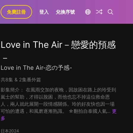
免費註冊
登入
兌換序號
Love in The Air－戀愛的預感
－
Love in The Air-恋の予感-
共8集 & 2集番外篇
影集簡介： 在風雨交加的夜晚，因故困在路上的玲受到
嵐士的幫助，才得以脫困，而他也忘不掉這位救命恩
人，兩人就此展開一段情感關係。玲的好友快也因一場
可怕的遭遇，和風磨逐漸熟識。 ☆翻拍自泰國人氣...
更
多
日本
2024