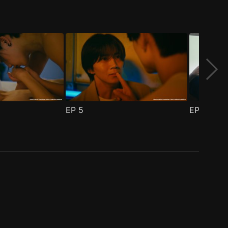
EP
5
EP
6