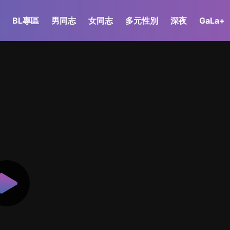
BL專區
男同志
女同志
多元性別
深夜
GaLa+