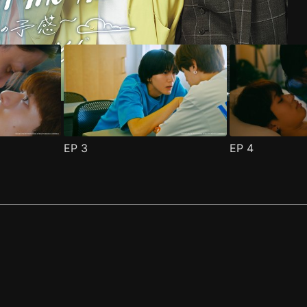
EP
3
EP
4