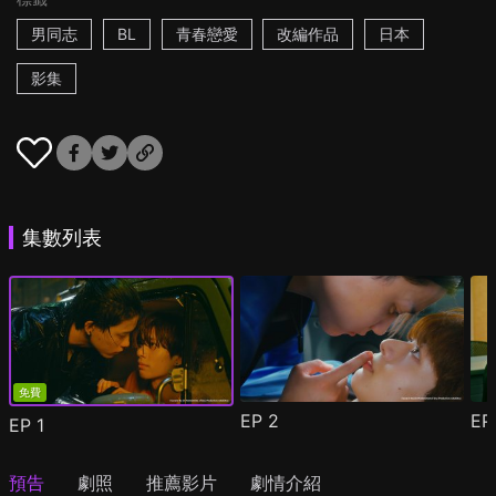
男同志
BL
青春戀愛
改編作品
日本
影集
集數列表
免費
EP
2
E
EP
1
預告
劇照
推薦影片
劇情介紹