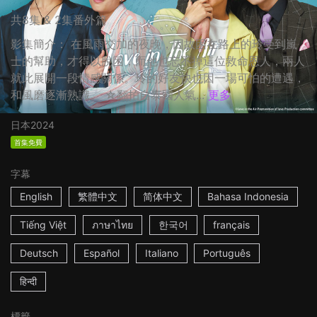
共8集 & 2集番外篇
影集簡介： 在風雨交加的夜晚，因故困在路上的玲受到嵐
士的幫助，才得以脫困，而他也忘不掉這位救命恩人，兩人
就此展開一段情感關係。玲的好友快也因一場可怕的遭遇，
和風磨逐漸熟識。 ☆翻拍自泰國人氣...
更多
日本
2024
首集免費
字幕
English
繁體中文
简体中文
Bahasa Indonesia
Tiếng Việt
ภาษาไทย
한국어
français
Deutsch
Español
Italiano
Português
हिन्दी
標籤