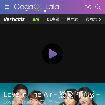
免費
BL專區
男同志
女同志
Love in The Air－戀愛的預感－
Love in The Air-恋の予感-