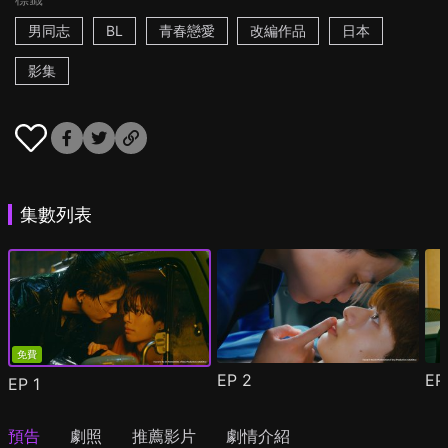
男同志
BL
青春戀愛
改編作品
日本
影集
集數列表
免費
EP
2
E
EP
1
預告
劇照
推薦影片
劇情介紹