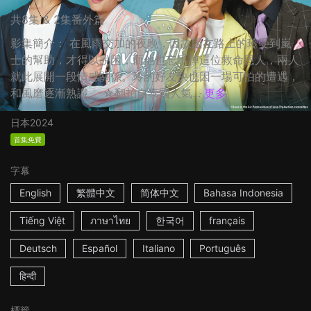
共8集 & 2集番外篇
影集簡介： 在風雨交加的夜晚，因故困在路上的玲受到嵐
士的幫助，才得以脫困，而他也忘不掉這位救命恩人，兩人
就此展開一段情感關係。玲的好友快也因一場可怕的遭遇，
和風磨逐漸熟識。 ☆翻拍自泰國人氣...
更多
日本
2024
首集免費
字幕
English
繁體中文
简体中文
Bahasa Indonesia
Tiếng Việt
ภาษาไทย
한국어
français
Deutsch
Español
Italiano
Português
हिन्दी
標籤