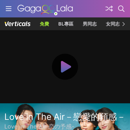
免費
BL專區
男同志
女同志
Love in The Air－戀愛的預感－
Love in The Air-恋の予感-