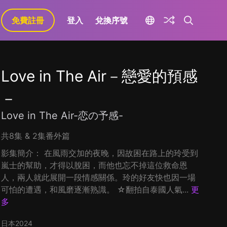
免費註冊
登入
兌換序號
Love in The Air－戀愛的預感
－
Love in The Air-恋の予感-
共8集 & 2集番外篇
影集簡介： 在風雨交加的夜晚，因故困在路上的玲受到
嵐士的幫助，才得以脫困，而他也忘不掉這位救命恩
人，兩人就此展開一段情感關係。玲的好友快也因一場
可怕的遭遇，和風磨逐漸熟識。 ☆翻拍自泰國人氣...
更
多
日本
2024