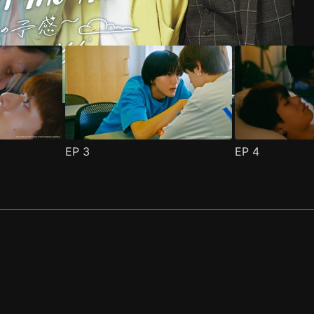
EP
3
EP
4