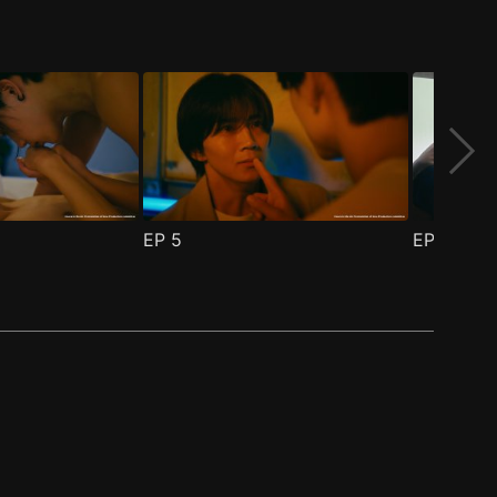
EP
5
EP
6