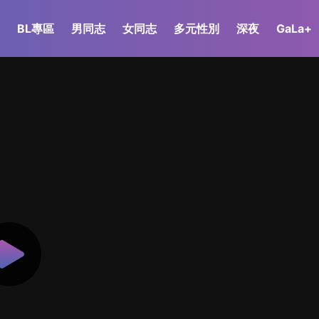
BL專區
男同志
女同志
多元性別
深夜
GaLa+