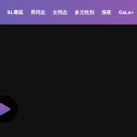
BL專區
男同志
女同志
多元性別
深夜
GaLa+