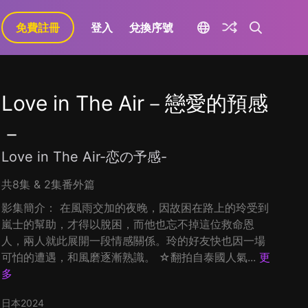
免費註冊
登入
兌換序號
Love in The Air－戀愛的預感
－
Love in The Air-恋の予感-
共8集 & 2集番外篇
影集簡介： 在風雨交加的夜晚，因故困在路上的玲受到
嵐士的幫助，才得以脫困，而他也忘不掉這位救命恩
人，兩人就此展開一段情感關係。玲的好友快也因一場
可怕的遭遇，和風磨逐漸熟識。 ☆翻拍自泰國人氣...
更
多
日本
2024