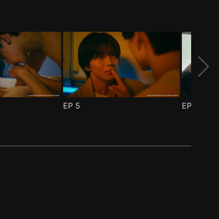
EP
5
EP
6