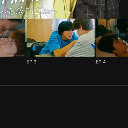
EP
3
EP
4