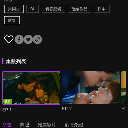
男同志
BL
青春戀愛
改編作品
日本
影集
集數列表
免費
EP
2
E
EP
1
預告
劇照
推薦影片
劇情介紹