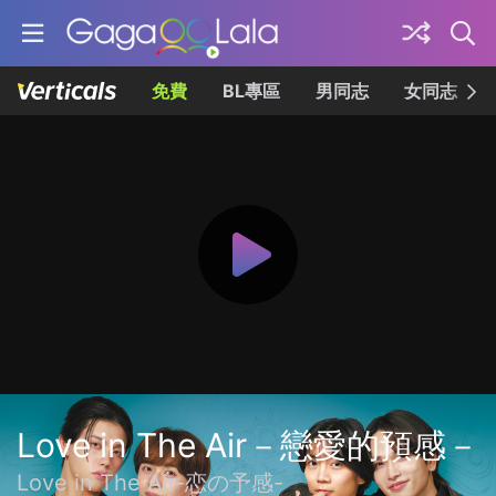
免費
BL專區
男同志
女同志
Love in The Air－戀愛的預感－
Love in The Air-恋の予感-