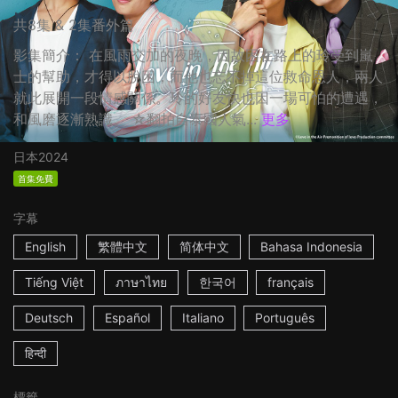
共8集 & 2集番外篇
影集簡介： 在風雨交加的夜晚，因故困在路上的玲受到嵐
士的幫助，才得以脫困，而他也忘不掉這位救命恩人，兩人
就此展開一段情感關係。玲的好友快也因一場可怕的遭遇，
和風磨逐漸熟識。 ☆翻拍自泰國人氣...
更多
日本
2024
首集免費
字幕
English
繁體中文
简体中文
Bahasa Indonesia
Tiếng Việt
ภาษาไทย
한국어
français
Deutsch
Español
Italiano
Português
हिन्दी
標籤