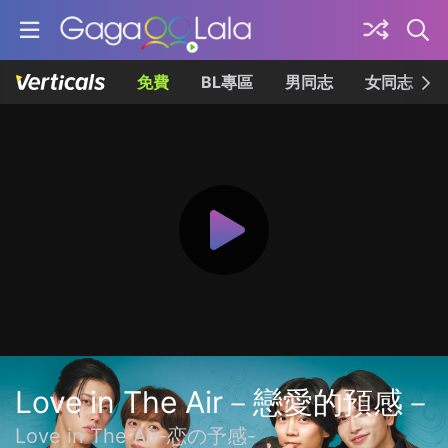
免費
BL專區
男同志
女同志
Love in The Air－戀愛的預感－
Love in The Air-恋の予感-