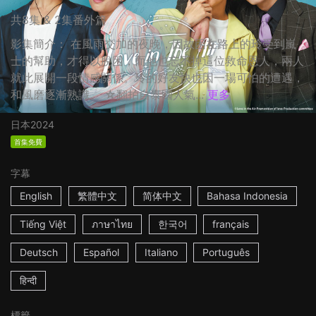
共8集 & 2集番外篇
影集簡介： 在風雨交加的夜晚，因故困在路上的玲受到嵐
士的幫助，才得以脫困，而他也忘不掉這位救命恩人，兩人
就此展開一段情感關係。玲的好友快也因一場可怕的遭遇，
和風磨逐漸熟識。 ☆翻拍自泰國人氣...
更多
日本
2024
首集免費
字幕
English
繁體中文
简体中文
Bahasa Indonesia
Tiếng Việt
ภาษาไทย
한국어
français
Deutsch
Español
Italiano
Português
हिन्दी
標籤