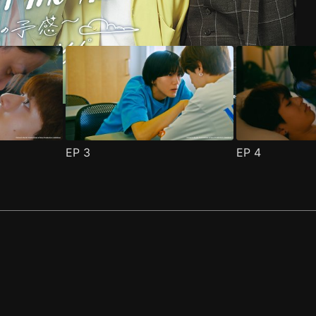
EP
3
EP
4