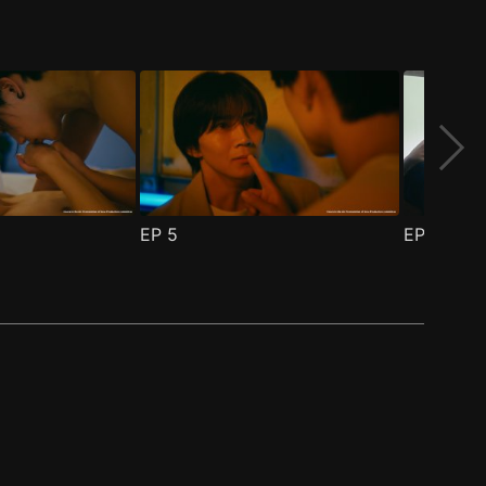
EP
5
EP
6