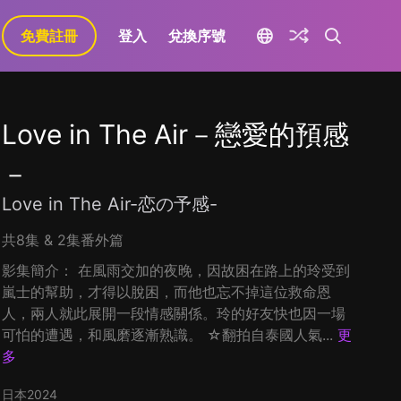
免費註冊
登入
兌換序號
Love in The Air－戀愛的預感
－
Love in The Air-恋の予感-
共8集 & 2集番外篇
影集簡介： 在風雨交加的夜晚，因故困在路上的玲受到
嵐士的幫助，才得以脫困，而他也忘不掉這位救命恩
人，兩人就此展開一段情感關係。玲的好友快也因一場
可怕的遭遇，和風磨逐漸熟識。 ☆翻拍自泰國人氣...
更
多
日本
2024