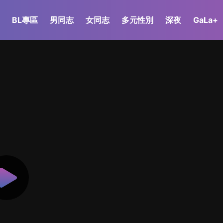
BL專區
男同志
女同志
多元性別
深夜
GaLa+