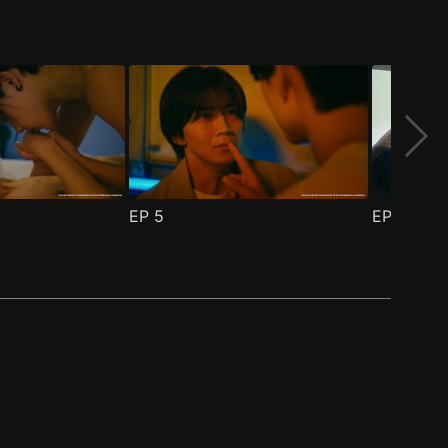
EP
5
EP
6