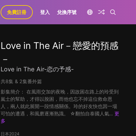
免費註冊
登入
兌換序號
Love in The Air－戀愛的預感
－
Love in The Air-恋の予感-
共8集 & 2集番外篇
影集簡介： 在風雨交加的夜晚，因故困在路上的玲受到
嵐士的幫助，才得以脫困，而他也忘不掉這位救命恩
人，兩人就此展開一段情感關係。玲的好友快也因一場
可怕的遭遇，和風磨逐漸熟識。 ☆翻拍自泰國人氣...
更
多
日本
2024