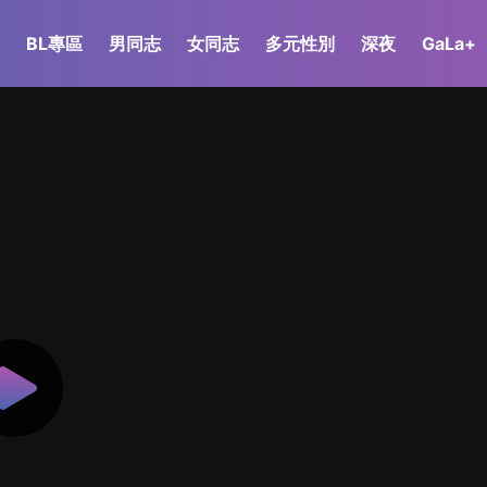
BL專區
男同志
女同志
多元性別
深夜
GaLa+