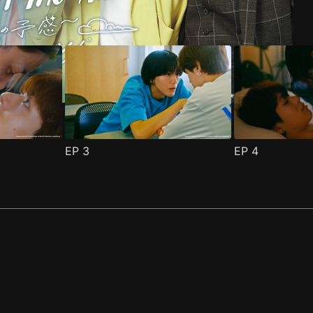
EP
3
EP
4