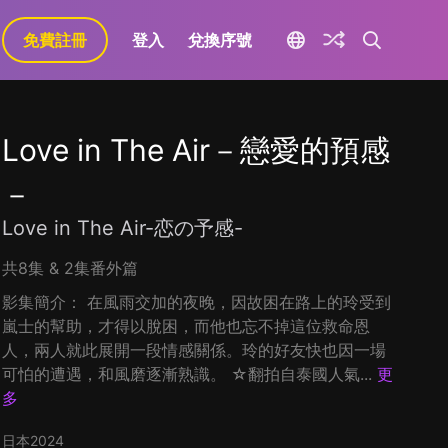
免費註冊
登入
兌換序號
Love in The Air－戀愛的預感
－
Love in The Air-恋の予感-
共8集 & 2集番外篇
影集簡介： 在風雨交加的夜晚，因故困在路上的玲受到
嵐士的幫助，才得以脫困，而他也忘不掉這位救命恩
人，兩人就此展開一段情感關係。玲的好友快也因一場
可怕的遭遇，和風磨逐漸熟識。 ☆翻拍自泰國人氣...
更
多
日本
2024