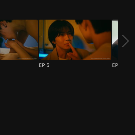
EP
5
EP
6