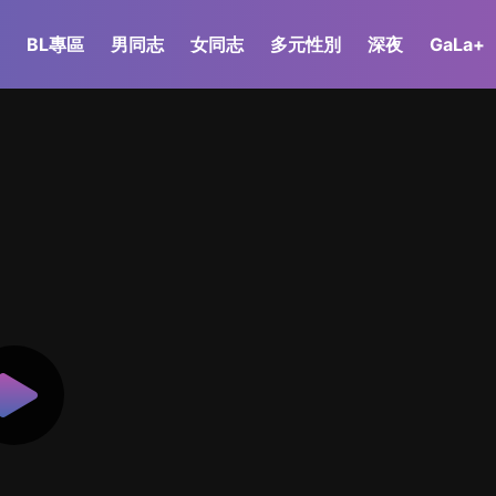
BL專區
男同志
女同志
多元性別
深夜
GaLa+