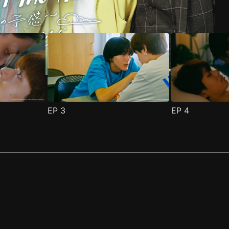
EP
3
EP
4