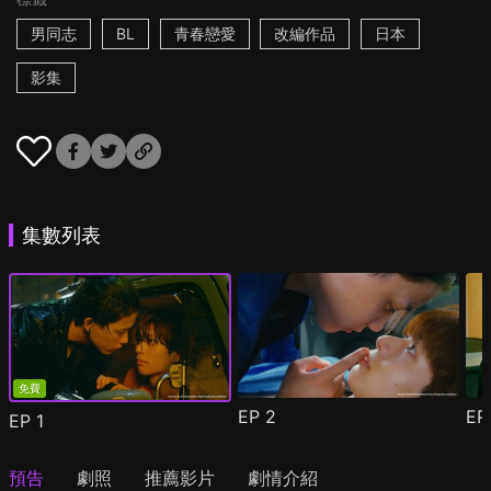
男同志
BL
青春戀愛
改編作品
日本
影集
集數列表
免費
EP
2
E
EP
1
預告
劇照
推薦影片
劇情介紹