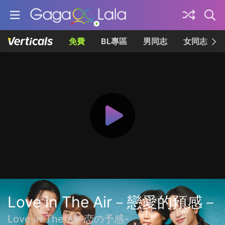
免費
BL專區
男同志
女同志
Love in The Air－戀愛的預感－
Love in The Air-恋の予感-