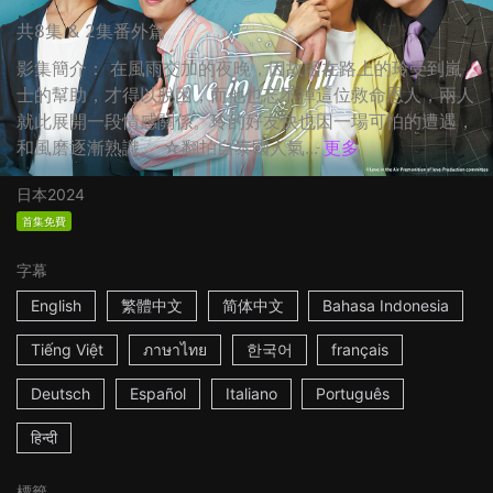
共8集 & 2集番外篇
影集簡介： 在風雨交加的夜晚，因故困在路上的玲受到嵐
士的幫助，才得以脫困，而他也忘不掉這位救命恩人，兩人
就此展開一段情感關係。玲的好友快也因一場可怕的遭遇，
和風磨逐漸熟識。 ☆翻拍自泰國人氣...
更多
日本
2024
首集免費
字幕
English
繁體中文
简体中文
Bahasa Indonesia
Tiếng Việt
ภาษาไทย
한국어
français
Deutsch
Español
Italiano
Português
हिन्दी
標籤