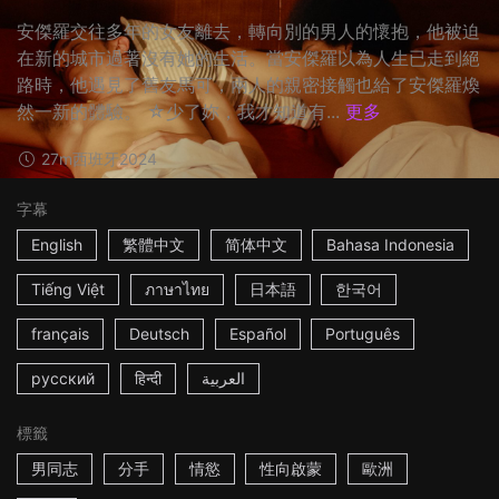
安傑羅交往多年的女友離去，轉向別的男人的懷抱，他被迫
在新的城市過著沒有她的生活。當安傑羅以為人生已走到絕
路時，他遇見了舊友馬可，兩人的親密接觸也給了安傑羅煥
然一新的體驗。 ☆少了妳，我才知道有...
更多
27m
西班牙
2024
字幕
English
繁體中文
简体中文
Bahasa Indonesia
Tiếng Việt
ภาษาไทย
日本語
한국어
français
Deutsch
Español
Português
русский
हिन्दी
العربية
標籤
男同志
分手
情慾
性向啟蒙
歐洲