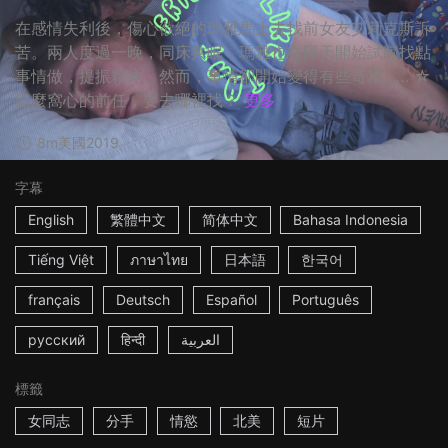
在感情失利後，傷心欲絕的瑪雅馬上去找前女友艾莉克斯訴
苦。兩人度過一晚，同床共眠，瑪雅也在隔天開始試圖找點
事情做，提振精神。然而，事情卻開始變得有些奇怪…… ☆
這麼窩心的前任，要去哪裡找？
更多
8m
美國
2019
字幕
English
繁體中文
简体中文
Bahasa Indonesia
Tiếng Việt
ภาษาไทย
日本語
한국어
français
Deutsch
Español
Português
русский
हिन्दी
العربية
標籤
女同志
分手
情慾
北美
短片