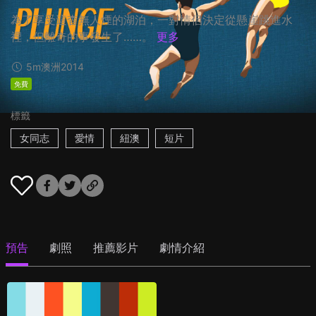
為了享受這杳無人煙的湖泊，一對情侶決定從懸崖跳進水
裡，但離奇的事發生了……。
更多
5m
澳洲
2014
免費
標籤
女同志
愛情
紐澳
短片
預告
劇照
推薦影片
劇情介紹