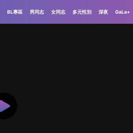
BL專區
男同志
女同志
多元性別
深夜
GaLa+