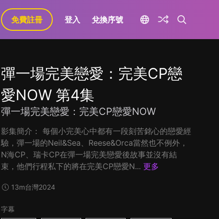
免費註冊
登入
兌換序號
彈一場完美戀愛：完美CP戀
愛NOW 第4集
彈一場完美戀愛：完美CP戀愛NOW
影集簡介： 每個小完美心中都有一段刻苦銘心的戀愛經
驗，彈一場的Neil&Sea、Reese&Orca當然也不例外，
N海CP、瑞卡CP在彈一場完美戀愛後故事並沒有結
束，他們行程私下的將在完美CP戀愛N...
更多
13m
台灣
2024
字幕