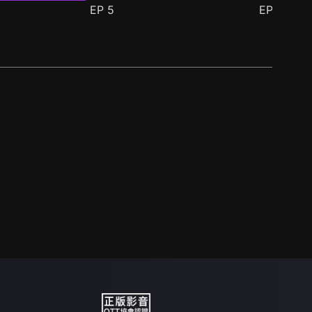
EP
5
EP
6