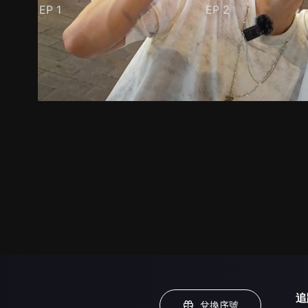
EP
1
EP
2
預告
劇照
推薦影片
劇情介紹
追
兌換序號