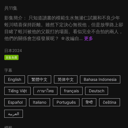
共11集
影集簡介： 只知道讀書的模範生水無瀬仁試圖和不良少年
蛭川晴喜保持距離。雖然下定決心無視他，但是放學路上卻
目睹了蛭川被他的父親打的場面。看似完全不合拍的兩人，
他們的關係會怎樣發展呢？ ☆改編自...
更多
日本
2024
首集免費
字幕
English
繁體中文
简体中文
Bahasa Indonesia
Tiếng Việt
ภาษาไทย
français
Deutsch
Español
Italiano
Português
हिन्दी
čeština
العربية
標籤