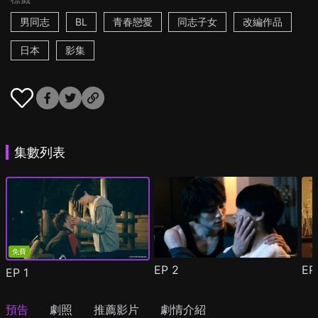
男同志
BL
青春戀愛
同志子女
改編作品
日本
影集
集數列表
免費
EP
2
E
EP
1
預告
劇照
推薦影片
劇情介紹