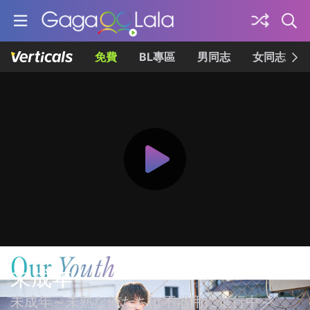
免費
BL專區
男同志
女同志
未成年
未成年～未熟な俺たちは不器用に進行中～