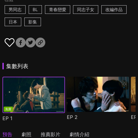
男同志
BL
青春戀愛
同志子女
改編作品
日本
影集
集數列表
免費
EP
2
E
EP
1
預告
劇照
推薦影片
劇情介紹