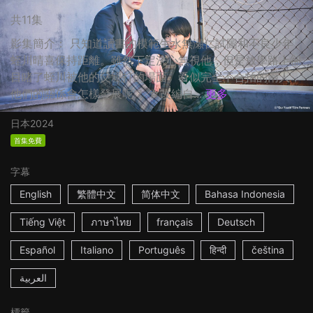
共11集
影集簡介： 只知道讀書的模範生水無瀬仁試圖和不良少年
蛭川晴喜保持距離。雖然下定決心無視他，但是放學路上卻
目睹了蛭川被他的父親打的場面。看似完全不合拍的兩人，
他們的關係會怎樣發展呢？ ☆改編自...
更多
日本
2024
首集免費
字幕
English
繁體中文
简体中文
Bahasa Indonesia
Tiếng Việt
ภาษาไทย
français
Deutsch
Español
Italiano
Português
हिन्दी
čeština
العربية
標籤