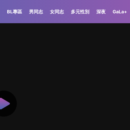
BL專區
男同志
女同志
多元性別
深夜
GaLa+