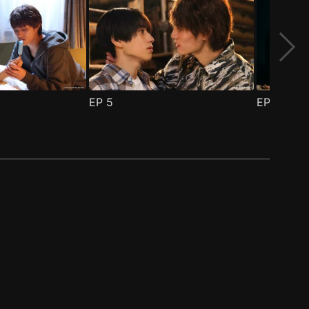
EP
5
EP
6