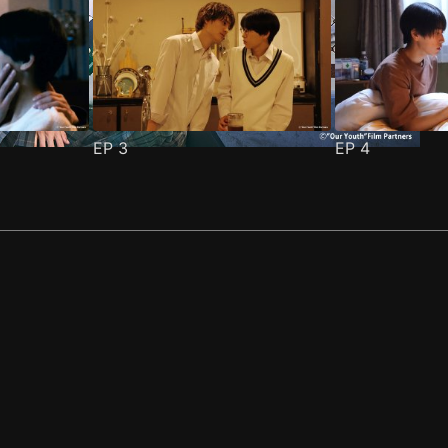
EP
3
EP
4