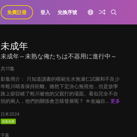
免費註冊
登入
兌換序號
未成年
未成年～未熟な俺たちは不器用に進行中～
共11集
影集簡介： 只知道讀書的模範生水無瀬仁試圖和不良少
年蛭川晴喜保持距離。雖然下定決心無視他，但是放學
路上卻目睹了蛭川被他的父親打的場面。看似完全不合
拍的兩人，他們的關係會怎樣發展呢？ ☆改編自...
更多
日本
2024
首集免費
字幕