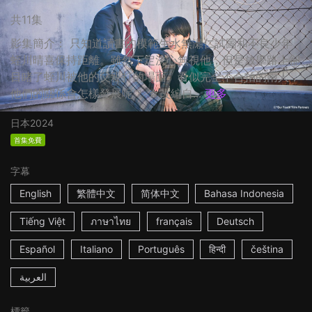
共11集
影集簡介： 只知道讀書的模範生水無瀬仁試圖和不良少年
蛭川晴喜保持距離。雖然下定決心無視他，但是放學路上卻
目睹了蛭川被他的父親打的場面。看似完全不合拍的兩人，
他們的關係會怎樣發展呢？ ☆改編自...
更多
日本
2024
首集免費
字幕
English
繁體中文
简体中文
Bahasa Indonesia
Tiếng Việt
ภาษาไทย
français
Deutsch
Español
Italiano
Português
हिन्दी
čeština
العربية
標籤