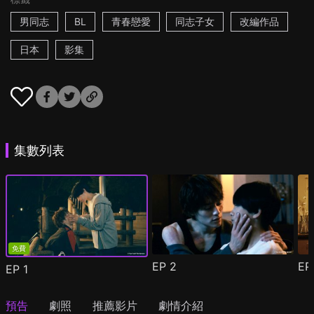
男同志
BL
青春戀愛
同志子女
改編作品
日本
影集
集數列表
免費
EP
2
E
EP
1
預告
劇照
推薦影片
劇情介紹