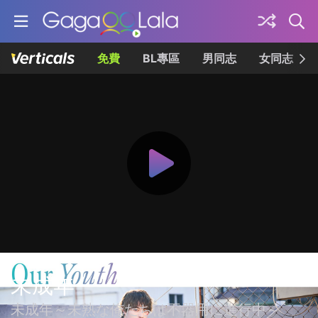
免費
BL專區
男同志
女同志
未成年
未成年～未熟な俺たちは不器用に進行中～