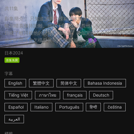
共11集
影集簡介： 只知道讀書的模範生水無瀬仁試圖和不良少年
蛭川晴喜保持距離。雖然下定決心無視他，但是放學路上卻
目睹了蛭川被他的父親打的場面。看似完全不合拍的兩人，
他們的關係會怎樣發展呢？ ☆改編自...
更多
日本
2024
首集免費
字幕
English
繁體中文
简体中文
Bahasa Indonesia
Tiếng Việt
ภาษาไทย
français
Deutsch
Español
Italiano
Português
हिन्दी
čeština
العربية
標籤