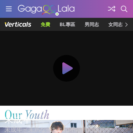
免費
BL專區
男同志
女同志
未成年
未成年～未熟な俺たちは不器用に進行中～