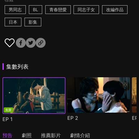
男同志
BL
青春戀愛
同志子女
改編作品
日本
影集
集數列表
免費
EP
2
E
EP
1
預告
劇照
推薦影片
劇情介紹