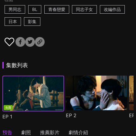
男同志
BL
青春戀愛
同志子女
改編作品
日本
影集
集數列表
免費
EP
2
E
EP
1
預告
劇照
推薦影片
劇情介紹