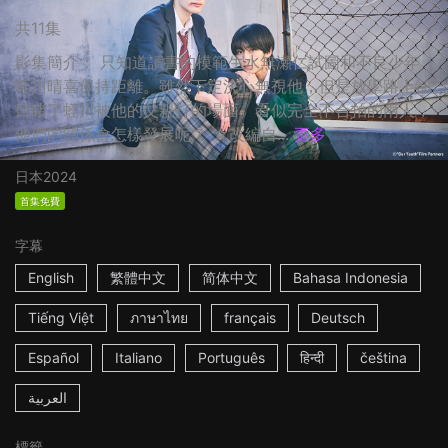
共11集
影集簡介： 只知道讀書的模範生水無瀬仁試圖和不良少年
蛭川晴喜保持距離。雖然下定決心無視他，但是放學路上卻
目睹了蛭川被他的父親打的場面。看似完全不合拍的兩人，
他們的關係會怎樣發展呢？ ☆改編自...
更多
日本
2024
首集免費
字幕
English
繁體中文
简体中文
Bahasa Indonesia
Tiếng Việt
ภาษาไทย
français
Deutsch
Español
Italiano
Português
हिन्दी
čeština
العربية
標籤