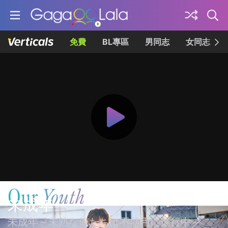
免費
BL專區
男同志
女同志
未成年
未成年～未熟な俺たちは不器用に進行中～