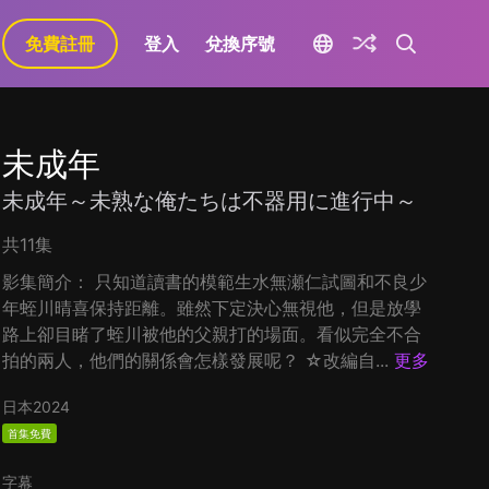
免費註冊
登入
兌換序號
未成年
未成年～未熟な俺たちは不器用に進行中～
共11集
影集簡介： 只知道讀書的模範生水無瀬仁試圖和不良少
年蛭川晴喜保持距離。雖然下定決心無視他，但是放學
路上卻目睹了蛭川被他的父親打的場面。看似完全不合
拍的兩人，他們的關係會怎樣發展呢？ ☆改編自...
更多
日本
2024
首集免費
字幕