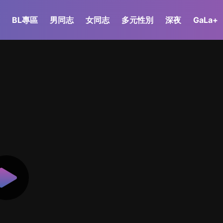
BL專區
男同志
女同志
多元性別
深夜
GaLa+