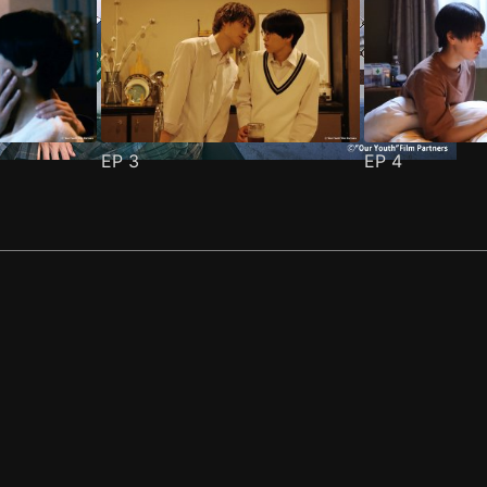
EP
3
EP
4