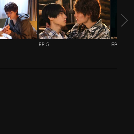
EP
5
EP
6