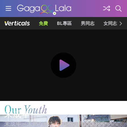
免費
BL專區
男同志
女同志
未成年
未成年～未熟な俺たちは不器用に進行中～