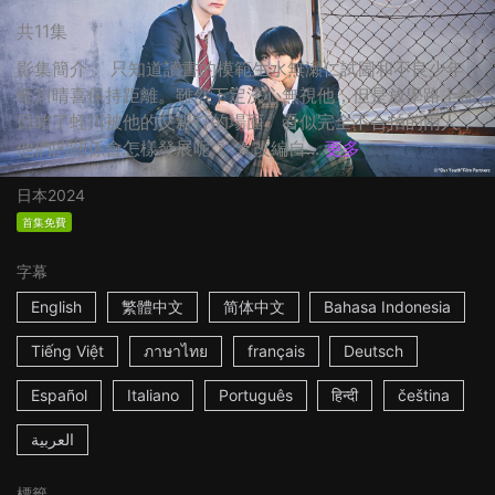
共11集
影集簡介： 只知道讀書的模範生水無瀬仁試圖和不良少年
蛭川晴喜保持距離。雖然下定決心無視他，但是放學路上卻
目睹了蛭川被他的父親打的場面。看似完全不合拍的兩人，
他們的關係會怎樣發展呢？ ☆改編自...
更多
日本
2024
首集免費
字幕
English
繁體中文
简体中文
Bahasa Indonesia
Tiếng Việt
ภาษาไทย
français
Deutsch
Español
Italiano
Português
हिन्दी
čeština
العربية
標籤