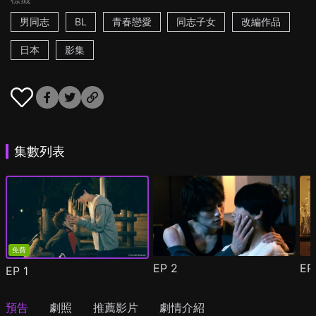
男同志
BL
青春戀愛
同志子女
改編作品
日本
影集
集數列表
免費
EP
2
E
EP
1
預告
劇照
推薦影片
劇情介紹