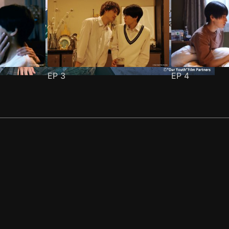
EP
3
EP
4