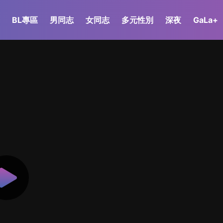
BL專區
男同志
女同志
多元性別
深夜
GaLa+