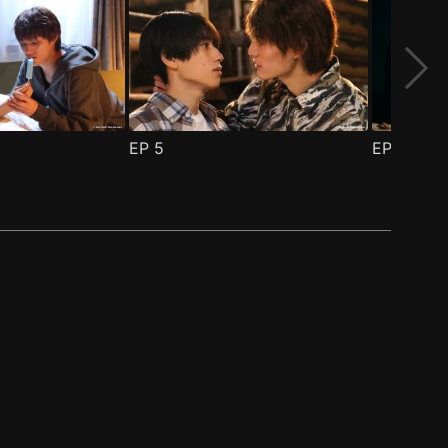
EP
5
EP
6