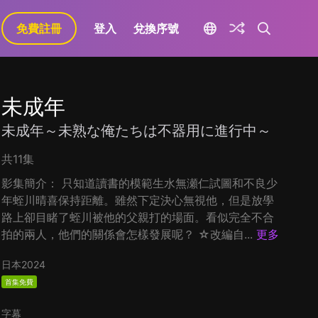
免費註冊
登入
兌換序號
未成年
未成年～未熟な俺たちは不器用に進行中～
共11集
影集簡介： 只知道讀書的模範生水無瀬仁試圖和不良少
年蛭川晴喜保持距離。雖然下定決心無視他，但是放學
路上卻目睹了蛭川被他的父親打的場面。看似完全不合
拍的兩人，他們的關係會怎樣發展呢？ ☆改編自...
更多
日本
2024
首集免費
字幕