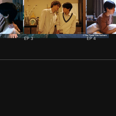
EP
3
EP
4