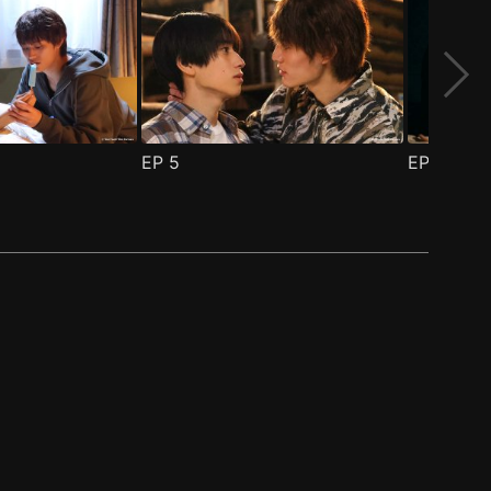
EP
5
EP
6