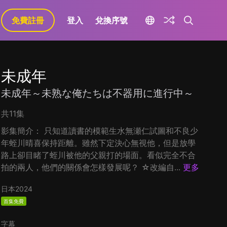
免費註冊
登入
兌換序號
未成年
未成年～未熟な俺たちは不器用に進行中～
共11集
影集簡介： 只知道讀書的模範生水無瀬仁試圖和不良少
年蛭川晴喜保持距離。雖然下定決心無視他，但是放學
路上卻目睹了蛭川被他的父親打的場面。看似完全不合
拍的兩人，他們的關係會怎樣發展呢？ ☆改編自...
更多
日本
2024
首集免費
字幕