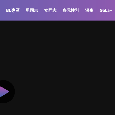
BL專區
男同志
女同志
多元性別
深夜
GaLa+