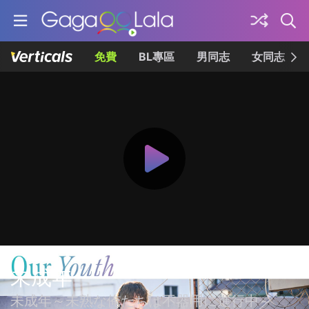
免費
BL專區
男同志
女同志
未成年
未成年～未熟な俺たちは不器用に進行中～