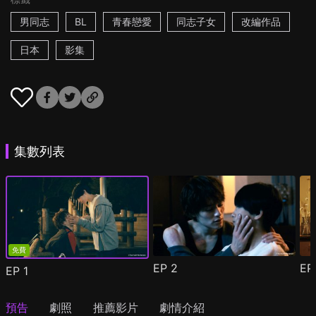
男同志
BL
青春戀愛
同志子女
改編作品
日本
影集
集數列表
免費
EP
2
E
EP
1
預告
劇照
推薦影片
劇情介紹