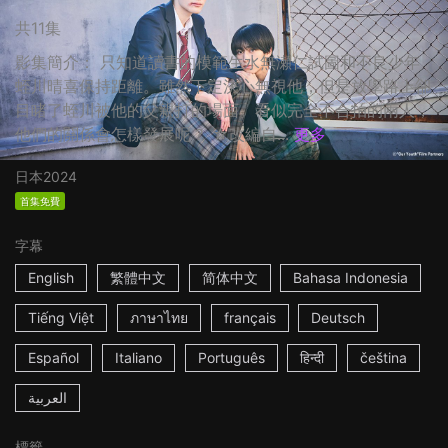
共11集
影集簡介： 只知道讀書的模範生水無瀬仁試圖和不良少年
蛭川晴喜保持距離。雖然下定決心無視他，但是放學路上卻
目睹了蛭川被他的父親打的場面。看似完全不合拍的兩人，
他們的關係會怎樣發展呢？ ☆改編自...
更多
日本
2024
首集免費
字幕
English
繁體中文
简体中文
Bahasa Indonesia
Tiếng Việt
ภาษาไทย
français
Deutsch
Español
Italiano
Português
हिन्दी
čeština
العربية
標籤