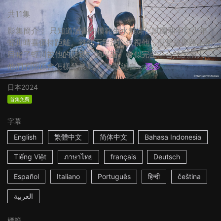
共11集
影集簡介： 只知道讀書的模範生水無瀬仁試圖和不良少年
蛭川晴喜保持距離。雖然下定決心無視他，但是放學路上卻
目睹了蛭川被他的父親打的場面。看似完全不合拍的兩人，
他們的關係會怎樣發展呢？ ☆改編自...
更多
日本
2024
首集免費
字幕
English
繁體中文
简体中文
Bahasa Indonesia
Tiếng Việt
ภาษาไทย
français
Deutsch
Español
Italiano
Português
हिन्दी
čeština
العربية
標籤