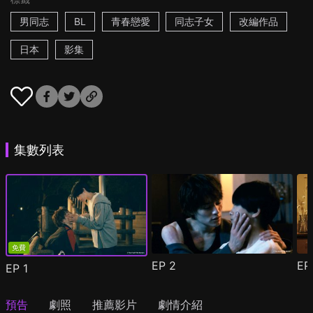
男同志
BL
青春戀愛
同志子女
改編作品
日本
影集
集數列表
免費
EP
2
E
EP
1
預告
劇照
推薦影片
劇情介紹