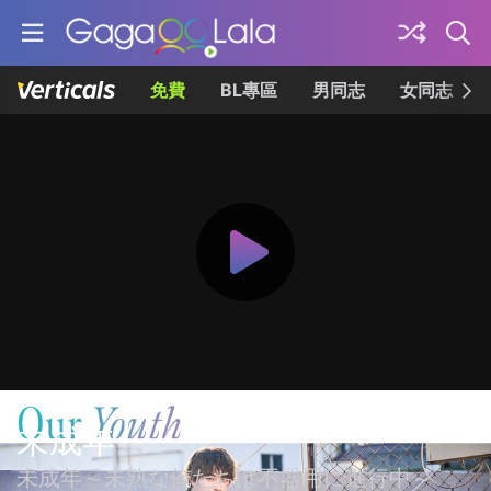
免費
BL專區
男同志
女同志
未成年
未成年～未熟な俺たちは不器用に進行中～