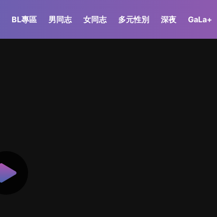
BL專區
男同志
女同志
多元性別
深夜
GaLa+