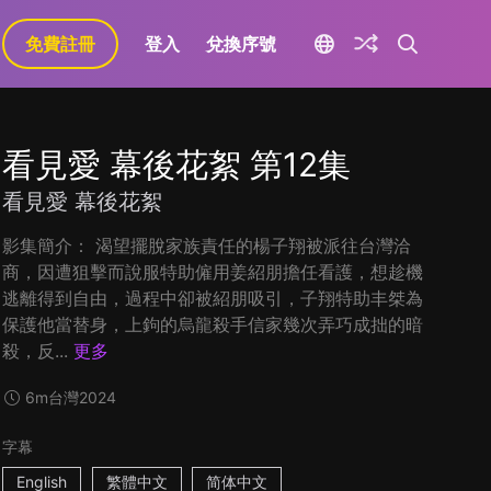
免費註冊
登入
兌換序號
看見愛 幕後花絮 第12集
看見愛 幕後花絮
影集簡介： 渴望擺脫家族責任的楊子翔被派往台灣洽
商，因遭狙擊而說服特助僱用姜紹朋擔任看護，想趁機
逃離得到自由，過程中卻被紹朋吸引，子翔特助丰桀為
保護他當替身，上鉤的烏龍殺手信家幾次弄巧成拙的暗
殺，反...
更多
6m
台灣
2024
字幕
English
繁體中文
简体中文