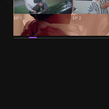
EP
1
EP
2
預告
劇照
推薦影片
劇情介紹