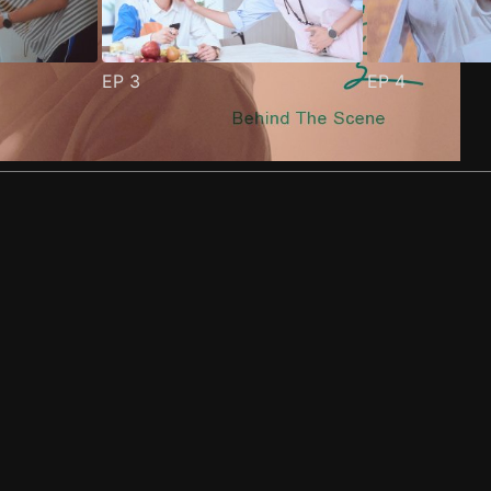
EP
3
EP
4