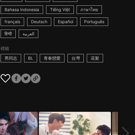
Bahasa Indonesia
Tiếng Việt
ภาษาไทย
français
Deutsch
Español
Português
हिन्दी
العربية
標籤
男同志
BL
青春戀愛
台灣
花絮