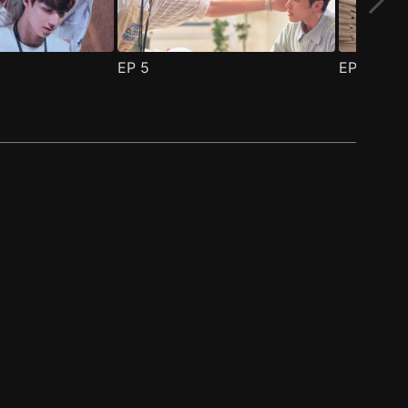
EP
5
EP
6