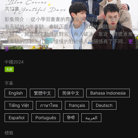
共12集
影集簡介： 從小學習畫畫的齊鷺在劉明揚的畫室遇到了具
有天賦的少年秦驍。秦驍正是齊鷺在尋找的網路畫家
「藍」，於是他主動接近對方。兩人破冰、靠近，齊鷺逐漸
被秦驍的堅韌所打動，慢慢的對於兩人的關係有了不同...
更
多
中國
2024
免費
字幕
English
繁體中文
简体中文
Bahasa Indonesia
Tiếng Việt
ภาษาไทย
français
Deutsch
Español
Português
हिन्दी
العربية
標籤