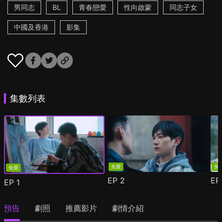
男同志
BL
青春戀愛
性向啟蒙
同志子女
中國及香港
影集
集數列表
免費
免
免費
EP
2
E
EP
1
預告
劇照
推薦影片
劇情介紹