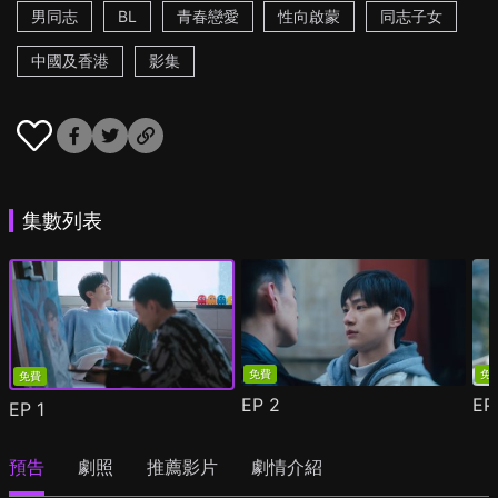
男同志
BL
青春戀愛
性向啟蒙
同志子女
中國及香港
影集
集數列表
免費
免
免費
EP
2
E
EP
1
預告
劇照
推薦影片
劇情介紹