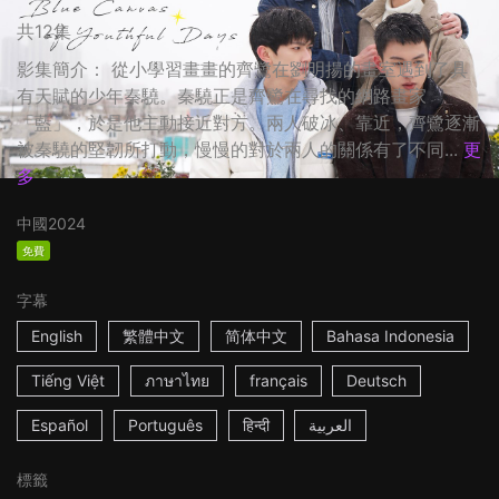
共12集
影集簡介： 從小學習畫畫的齊鷺在劉明揚的畫室遇到了具
有天賦的少年秦驍。秦驍正是齊鷺在尋找的網路畫家
「藍」，於是他主動接近對方。兩人破冰、靠近，齊鷺逐漸
被秦驍的堅韌所打動，慢慢的對於兩人的關係有了不同...
更
多
中國
2024
免費
字幕
English
繁體中文
简体中文
Bahasa Indonesia
Tiếng Việt
ภาษาไทย
français
Deutsch
Español
Português
हिन्दी
العربية
標籤