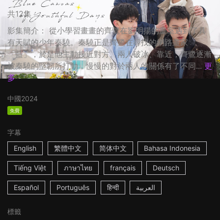
共12集
影集簡介： 從小學習畫畫的齊鷺在劉明揚的畫室遇到了具
有天賦的少年秦驍。秦驍正是齊鷺在尋找的網路畫家
「藍」，於是他主動接近對方。兩人破冰、靠近，齊鷺逐漸
被秦驍的堅韌所打動，慢慢的對於兩人的關係有了不同...
更
多
中國
2024
免費
字幕
English
繁體中文
简体中文
Bahasa Indonesia
Tiếng Việt
ภาษาไทย
français
Deutsch
Español
Português
हिन्दी
العربية
標籤