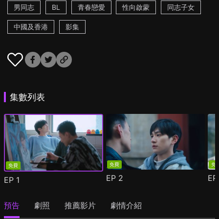
男同志
BL
青春戀愛
性向啟蒙
同志子女
中國及香港
影集
集數列表
免費
免
免費
EP
2
E
EP
1
預告
劇照
推薦影片
劇情介紹