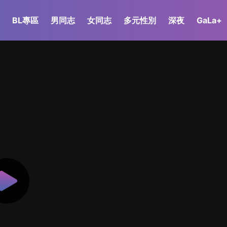
BL專區
男同志
女同志
多元性別
深夜
GaLa+