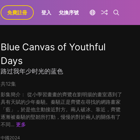
免費註冊
登入
兌換序號
Blue Canvas of Youthful
Days
路过我年少时光的蓝色
共12集
影集簡介： 從小學習畫畫的齊鷺在劉明揚的畫室遇到了
具有天賦的少年秦驍。秦驍正是齊鷺在尋找的網路畫家
「藍」，於是他主動接近對方。兩人破冰、靠近，齊鷺
逐漸被秦驍的堅韌所打動，慢慢的對於兩人的關係有了
不同...
更多
中國
2024