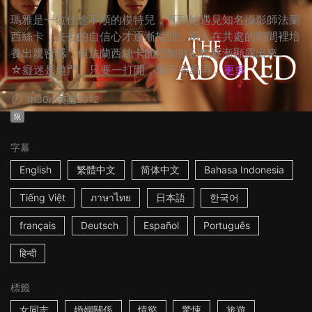
瑪雅是一位仕途不順的模特兒，直到她遇見知名攝影師法蘭
西絲卡，失去的自信心才逐漸找回。兩人在共處的期間裡培
養出親密感，但法蘭西絲卡的控制欲卻也逐漸顯露出來。
☆癡迷是道門，只要一打開，就不容易再...
更多
1h30m
英國
2012
限
字幕
English
繁體中文
简体中文
Bahasa Indonesia
Tiếng Việt
ภาษาไทย
日本語
한국어
français
Deutsch
Español
Português
हिन्दी
標籤
女同志
婚姻關係
情慾
驚悚
旅遊