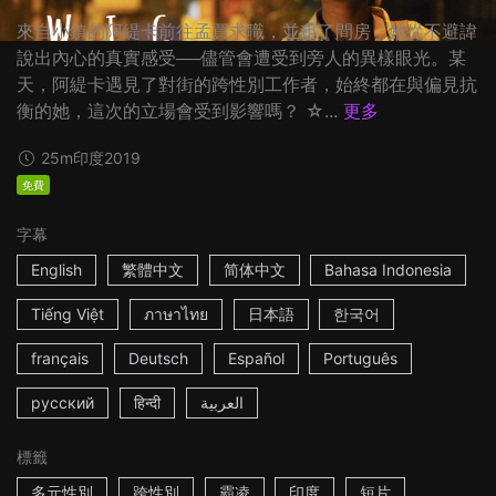
來自小鎮的阿緹卡前往孟買求職，並租了間房，她從不避諱
說出內心的真實感受──儘管會遭受到旁人的異樣眼光。某
天，阿緹卡遇見了對街的跨性別工作者，始終都在與偏見抗
衡的她，這次的立場會受到影響嗎？ ☆...
更多
25m
印度
2019
免費
字幕
English
繁體中文
简体中文
Bahasa Indonesia
Tiếng Việt
ภาษาไทย
日本語
한국어
français
Deutsch
Español
Português
русский
हिन्दी
العربية
標籤
多元性別
跨性別
霸凌
印度
短片