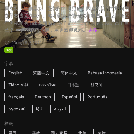
貝克特，一個早熟、堅韌的12歲男孩，因為父親的性取向而
在學校遭受到欺侮。隨著霸凌的情況愈演愈烈，貝克特能否
有勇氣挺身而出？無論是為了父親、為了家庭，或是為了自
己？ ☆用愛化解危機，用勇氣迎戰邪...
更多
20m
加拿大
2021
免費
字幕
English
繁體中文
简体中文
Bahasa Indonesia
Tiếng Việt
ภาษาไทย
日本語
한국어
français
Deutsch
Español
Português
русский
हिन्दी
العربية
標籤
男同志
霸凌
同志家長
北美
短片