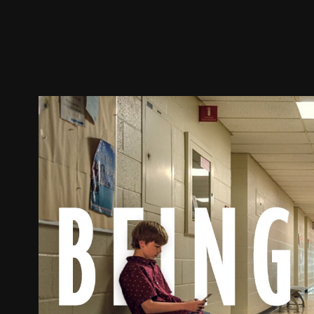
預告
劇照
推薦影片
劇情介紹