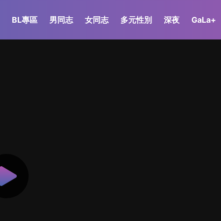
BL專區
男同志
女同志
多元性別
深夜
GaLa+