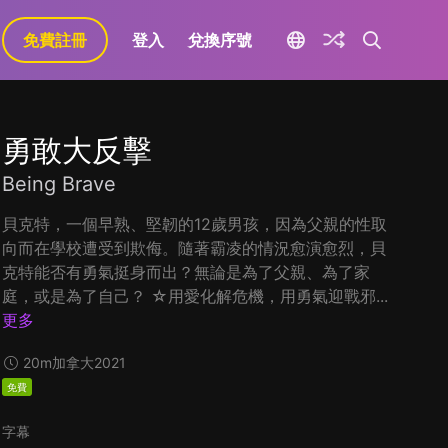
免費註冊
登入
兌換序號
勇敢大反擊
Being Brave
貝克特，一個早熟、堅韌的12歲男孩，因為父親的性取
向而在學校遭受到欺侮。隨著霸凌的情況愈演愈烈，貝
克特能否有勇氣挺身而出？無論是為了父親、為了家
庭，或是為了自己？ ☆用愛化解危機，用勇氣迎戰邪...
更多
20m
加拿大
2021
免費
字幕